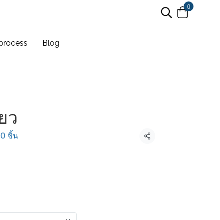
0
process
Blog
ียว
0 ชิ้น
แชร์