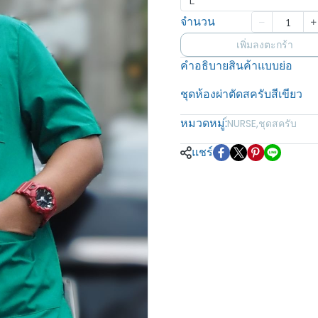
L
จำนวน
เพิ่มลงตะกร้า
คำอธิบายสินค้าแบบย่อ
ชุดห้องผ่าตัดสครับสีเขียว
หมวดหมู่:
์NURSE
,
ชุดสครับ
แชร์