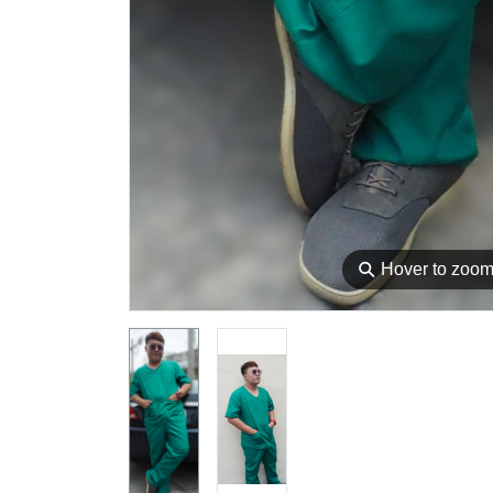
⚲
Hover to zoo