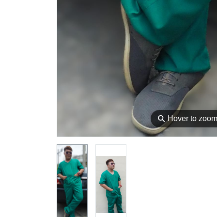
⚲
Hover to zoo