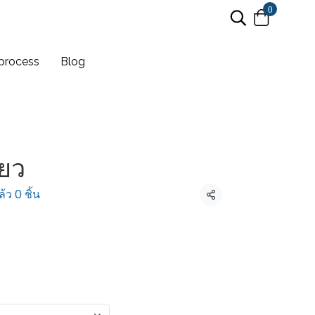
0
process
Blog
ียว
้ว 0 ชิ้น
แชร์