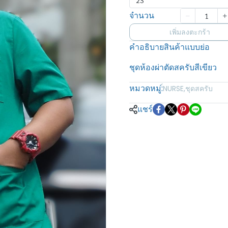
2S
จำนวน
เพิ่มลงตะกร้า
คำอธิบายสินค้าแบบย่อ
ชุดห้องผ่าตัดสครับสีเขียว
หมวดหมู่:
์NURSE
,
ชุดสครับ
แชร์