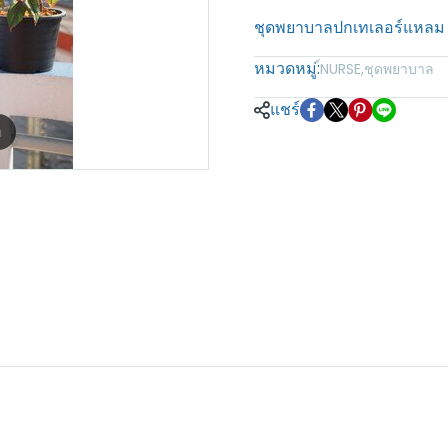
ชุดพยาบาลปกเทเลอร์แหลม ผ
หมวดหมู่:
์NURSE
,
ชุดพยาบาล
แชร์
m