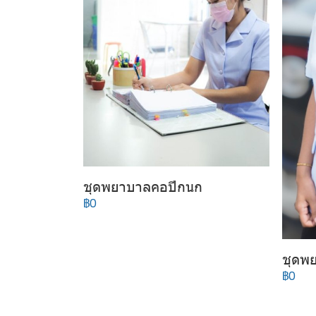
ชุดพยาบาลคอปีกนก
฿0
ชุดพ
฿0