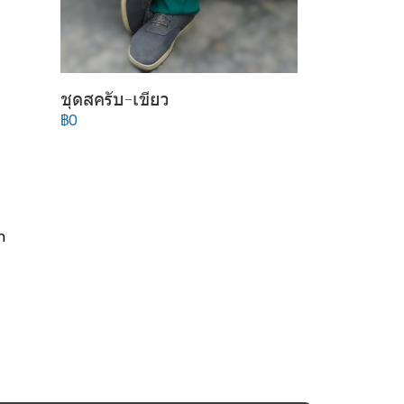
ชุดสครับ-เขียว
฿0
m