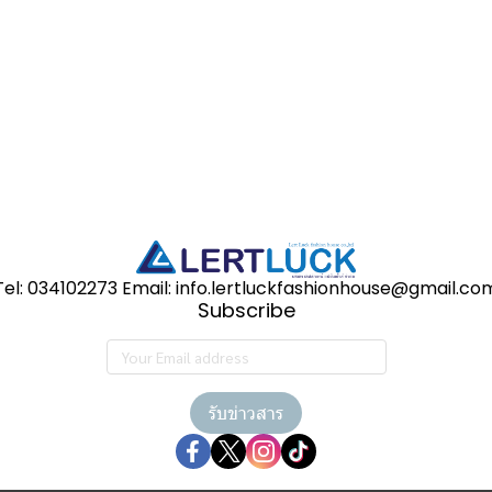
Tel: 034102273 Email: info.lertluckfashionhouse@gmail.co
Subscribe
รับข่าวสาร