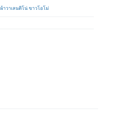
้าวาเลนติโน่ ขาวโอโม่